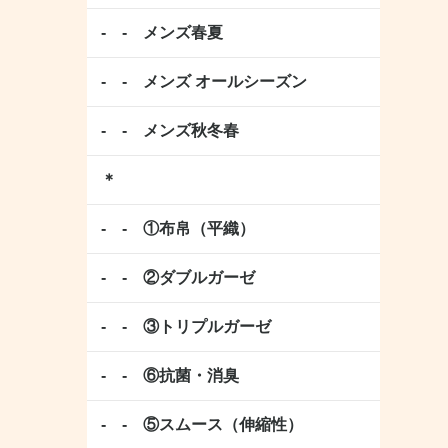
- - メンズ春夏
- - メンズ オールシーズン
- - メンズ秋冬春
＊
- - ①布帛（平織）
- - ②ダブルガーゼ
- - ③トリプルガーゼ
- - ⑥抗菌・消臭
- - ⑤スムース（伸縮性）