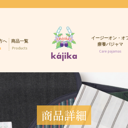
イージーオン・オ
方へ
商品一覧
療養パジャマ
s
Products
Care pajamas
商品詳細