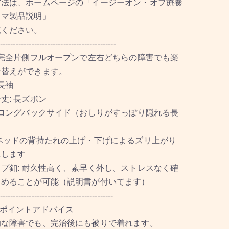
方法は、ホームページの「イージーオン・オフ療養
ャマ製品説明」
覧ください。
--------------------------------------------
 完全片側フルオープンで左右どちらの障害でも楽
せ替えができます。
 長袖
丈: 長ズボン
 ロングバックサイド（おしりがすっぽり隠れる長
ドの背持たれの上げ・下げによるズリ上がり
止します
プ釦: 耐久性高く、素早く外し、ストレスなく確
留めることが可能（説明書が付いてます）
-------------------------------------------
ンポイントアドバイス
的な障害でも、完治後にも被りで着れます。