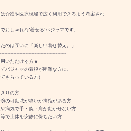
品は介護や医療現場で広く利用できるよう考案され
でおしゃれな‘着せる’パジャマです。
したのは互いに「楽しい着せ替え。」
--------------------------------------------
利用いただける方★
身でパジャマの着脱が困難な方に。
せてもらっている方）
たきりの方
や腕の可動域が狭いか拘縮がある方
我や病気で手・腕・肩が動かせない方
後等で上体を安静に保ちたい方