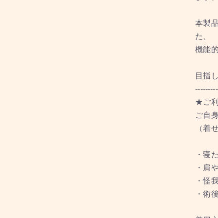
本製
た、
機能的
目指
---------
★ご
ご自
（着
・寝
・肩
・怪
・術