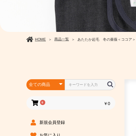
商品一覧
HOME
あたたか起毛 冬の薔薇＜ココア＞ S-M,
＞
＞
0
￥0
新規会員登録
お気に入り