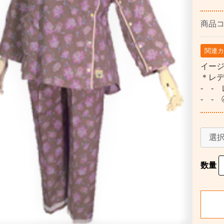
商品
関連
イー
＊レ
- -
- -
数量