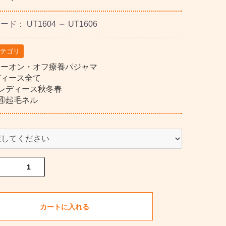
コード：
UT1604 ～ UT1606
カテゴリ
ジーオン・オフ療養パジャマ
ディース全て
 レディース秋冬春
 ④起毛ネル
カートに入れる