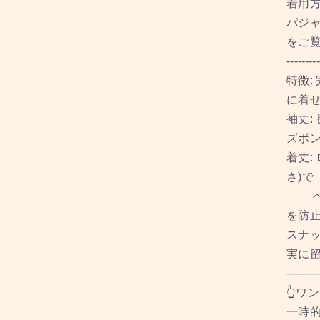
着用
パジ
をご
---------
特徴:
に着
袖丈:
ズボン
着丈:
さ)で
ベッ
を防
スナッ
実に
---------
👆ワ
一時