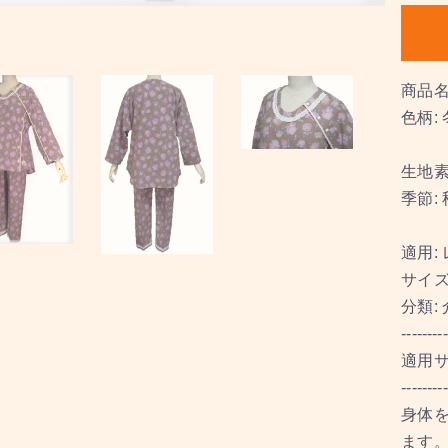
商品名
色柄:
生地素
季節:
適用:
サイズ :
分類:
--------
適用
---------
身体
ます