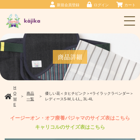
新規会員登録
ログイン
カート
商品詳細
H
商品
O
優しい花＜タヒチピンク＞<ライラックラベンダー＞
＞
＞
一覧
M
レディースS-M, L-LL,, 3L-4L
E
イージーオン・オフ療養パジャマのサイズ表はこちら
キャリコルのサイズ表はこちら